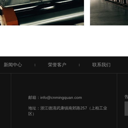
新闻中心
荣誉客户
联系我们
|
|
邮箱：info@cnmingquan.com
地址：浙江德清武康镇南郊路257（上柏工业
区）