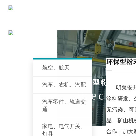
SCROLL
环保型粉
航空、航天
环保型粉末涂料
汽车、农机、汽配
明泉安邦粉
Precisio
涂料研发、
汽车零件、轨道交
通
无污染、可
品、矿山机
家电、电气开关、
合作，加大
灯具