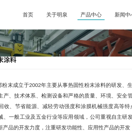
首页
关于明泉
产品中心
新闻中
产品中心
公司介绍
航空、航天
关于明泉
领导关怀
汽车、农机、汽配
末涂料
我们的服务
董事长致辞
汽车零件、轨道交通
新闻中心
发展历程
家电、电气开关、灯具
末成立于2002年主要从事热固性粉末涂料的研发、
n machining
合作客户
公司荣誉
电梯、工程机械
生产、技术体系、检测设备和严格的质量、环境、安全
回收、节省能源、减轻劳动强度和涂膜机械强度高等特
党政工团
户外产品、积放链输送系统
械、一般工业及五金行业等应用领域，公司重视自主研
电泳涂装、环保工程设备
新产品的开发力度，注重研发功能性、应用性产品的开发