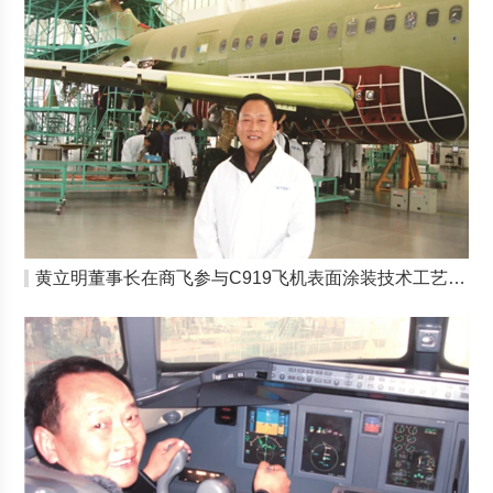
黄立明董事长在商飞参与C919飞机表面涂装技术工艺定标